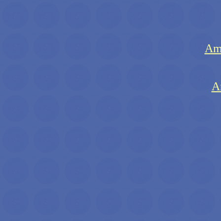
Ami
A